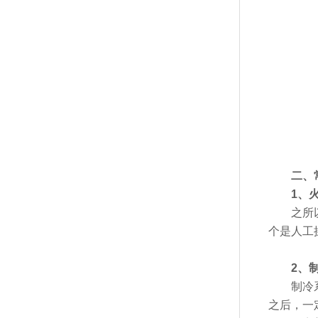
二、常
1、火
之所以会
个是人工
2、制
制冷系统
之后，一