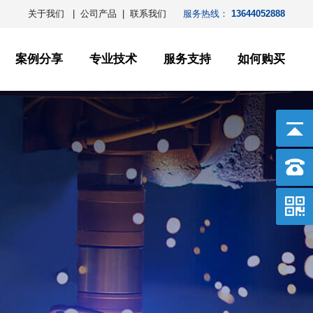
关于我们
|
公司产品
|
联系我们
服务热线：
13644052888
案例分享
专业技术
服务支持
如何购买
冷风机
食品案例
科研机构
冷凝器
物流案例
食品行业
公司动态
行业新闻
箱式机组
医药案例
医药行业
售前支持
联系方式
一体机组
工业案例
物流行业
售后服务
常见问题
敞开式机组
科研案例
工业车间
侧嵌一体机
其它案例