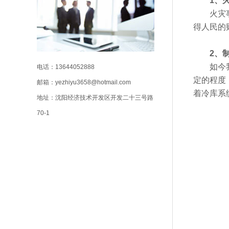
1、火
火灾事故
得人民的
2、制
如今我国
电话：13644052888
定的程度
邮箱：yezhiyu3658@hotmail.com
着冷库系
地址：沈阳经济技术开发区开发二十三号路
70-1